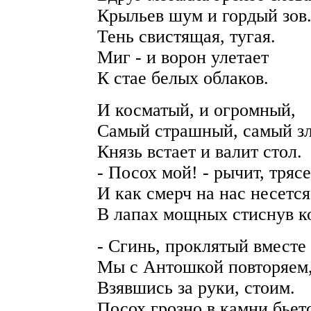
Крыльев шум и гордый зов
Тень свистящая, тугая.
Миг - и ворон улетает
К стае белых облаков.
И косматый, и огромный,
Самый страшный, самый з
Князь встает и валит стол.
- Посох мой! - рычит, тряс
И как смерч на нас несется
В лапах мощных стиснув к
- Сгинь, проклятый вместе 
Мы с Антошкой повторяем
Взявшись за руки, стоим.
Посох грозно в камни бьет