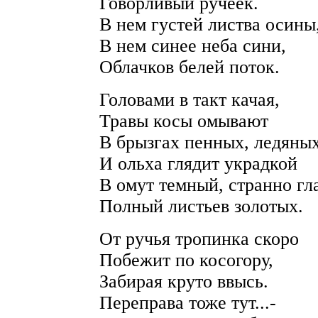
Говорливый ручеек.
В нем густей листва осины
В нем синее неба сини,
Облачков белей поток.
Головами в такт качая,
Травы косы омывают
В брызгах пенных, ледяных
И ольха глядит украдкой
В омут темный, странно гл
Полный листьев золотых.
От ручья тропинка скоро
Побежит по косогору,
Забирая круто ввысь.
Переправа тоже тут...-