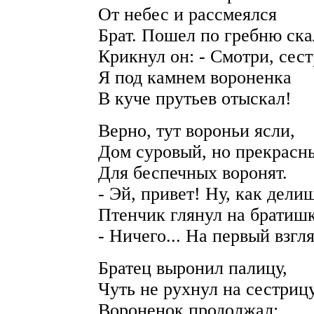
От небес и рассмеялся
Брат. Пошел по гребню ска
Крикнул он: - Смотри, сест
Я под камнем вороненка
В куче прутьев отыскал!
Верно, тут вороньи ясли,
Дом суровый, но прекрасн
Для беспечных воронят.
- Эй, привет! Ну, как дели
Птенчик глянул на братишк
- Ничего... На первый взгля
Братец выронил палицу,
Чуть не рухнул на сестрицу
Вороненок продолжал: