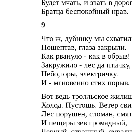
Будет мчать, и звать в доро
Братца беспокойный нрав.
9
Что ж, дубинку мы схватил
Пошептав, глаза закрыли.
Как рвануло - как в обрыв!
Закружило - лес да птичку,
Небо,горы, электричку.
И - мгновенно стих порыв.
Вот ведь тролльское жилищ
Холод. Пустошь. Ветер сви
Лес порушен, сломан, смят
И пещеры зев громадный,
Черный, страшный, смрад