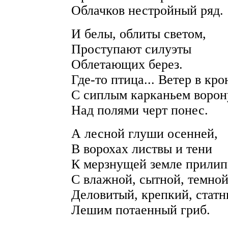
Облачков нестройный ряд.
И белы, облиты светом,
Проступают силуэты
Облетающих берез.
Где-то птица... Ветер в кро
С сиплым карканьем ворон
Над полями черт понес.
А лесной глуши осенней,
В ворохах листвы и тени
К мерзнущей земле прилип
С влажной, сытной, темно
Деловитый, крепкий, статн
Лешим потаенный гриб.