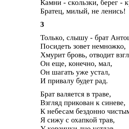
Камни - скользки, берег - к
Братец, милый, не ленись!
3
Только, слышу - брат Ант
Посидеть зовет немножко,
Хмурит бровь, отводит взгл
Он еще, конечно, мал,
Он шагать уже устал,
И привалу будет рад.
Брат валяется в траве,
Взгляд прикован к синеве,
К небесам бездонно чисты
Я сижу с охапкой трав,
У корзинки дно устлав