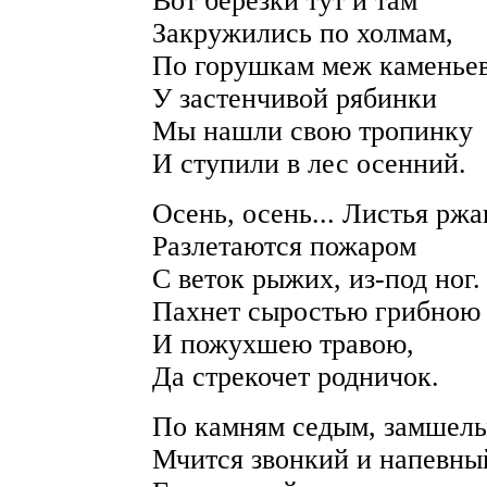
Вот березки тут и там
Закружились по холмам,
По горушкам меж каменьев
У застенчивой рябинки
Мы нашли свою тропинку
И ступили в лес осенний.
Осень, осень... Листья рж
Разлетаются пожаром
С веток рыжих, из-под ног.
Пахнет сыростью грибною
И пожухшею травою,
Да стрекочет родничок.
По камням седым, замшел
Мчится звонкий и напевны