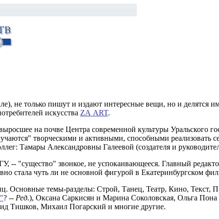
ле), не только пишут и издают интересные вещи, но и делятся и
 потребителей искусства
ZA ART
.
, выросшее на почве Центра современной культуры Уральского г
учаются" творческими и активными, способными реализовать сер
оллег: Тамары Александровны Галеевой (создателя и руководите
У, -- "существо" звонкое, не успокаивающееся. Главный редакто
но стала чуть ли не основной фигурой в Екатеринбургском фи
иц. Основные темы-разделы: Строй, Танец, Театр, Кино, Текст, 
"
? --
Ред.
), Оксана Саркисян и Марина Соколовская, Ольга Пона
нид Тишков, Михаил Погарский и многие другие.