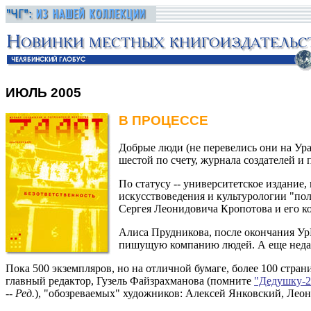
ИЮЛЬ 2005
В ПРОЦЕССЕ
Добрые люди (не перевелись они на Ура
шестой по счету, журнала создателей и
По статусу -- университетское издание
искусствоведения и культурологии "пол
Сергея Леонидовича Кропотова и его к
Алиса Прудникова, после окончания УрГ
пишущую компанию людей. А еще недав
Пока 500 экземпляров, но на отличной бумаге, более 100 стран
главный редактор, Гузель Файзрахманова (помните
"Дедушку-2
--
Ред.
), "обозреваемых" художников: Алексей Янковский, Лео