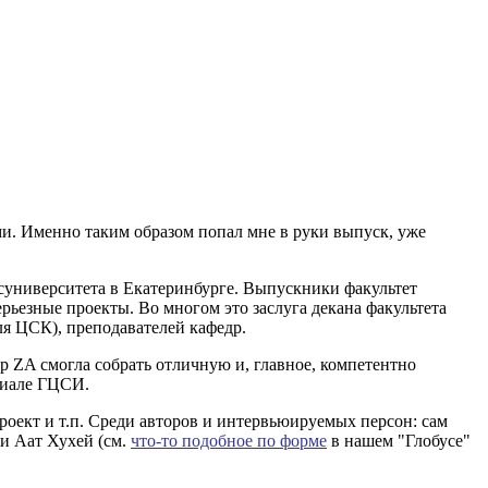
ми. Именно таким образом попал мне в руки выпуск, уже
осуниверситета в Екатеринбурге. Выпускники факультет
ьезные проекты. Во многом это заслуга декана факультета
ля ЦСК), преподавателей кафедр.
р ZA смогла собрать отличную и, главное, компетентно
лиале ГЦСИ.
Проект и т.п. Среди авторов и интервьюируемых персон: сам
 и Аат Хухей (см.
что-то подобное по форме
в нашем "Глобусе"