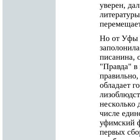
уверен, да
литературы
перемещает
Но от Уфы д
заполонила
писанина, 
"Правда" в
правильно,
обладает г
лизоблюдст
несколько 
числе един
уфимский ф
первых сбо