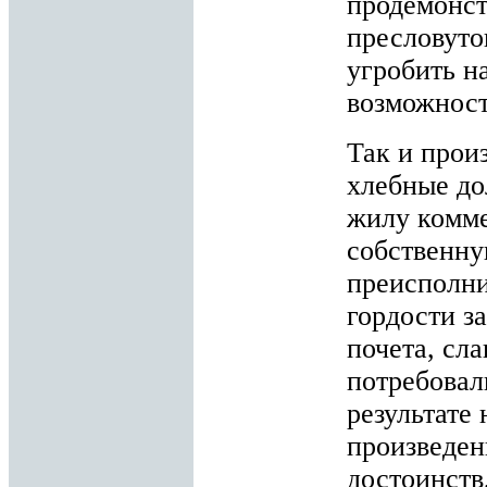
продемонст
пресловуто
угробить 
возможност
Так и прои
хлебные до
жилу комме
собственну
преисполни
гордости з
почета, сл
потребовал
результате
произведен
достоинств