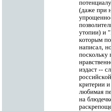
потенциалу
(даже при 
упрощеннос
позволител
утопии) и 
которым пок
написал, н
поскольку 
нравственн
издаст -- 
российской
критерии и 
любимая пе
на блюдечк
раскрепоще