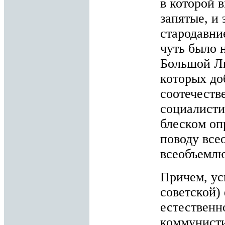
в которой 
запятые, и
стародавни
чуть было 
Большой Ли
которых до
соотечеств
социалисти
блеском оп
поводу все
всеобъемлю
Причем, ус
советской)
естественн
коммунисти