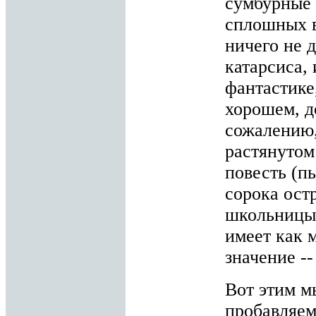
сумбурные 
сплошных в
ничего не 
катарсиса,
фантастике
хорошем, д
сожалению,
растянутом
повесть (п
сорока ост
школьницы 
имеет как 
значение --
Вот этим м
пробавляем