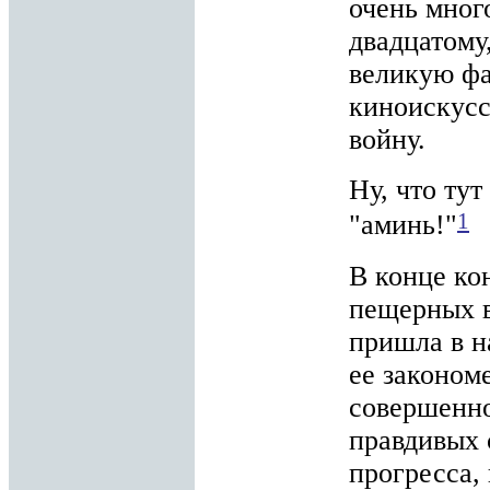
очень мног
двадцатому
великую фа
киноискусс
войну.
Ну, что ту
1
"аминь!"
В конце ко
пещерных в
пришла в н
ее законом
совершенно
правдивых 
прогресса, 