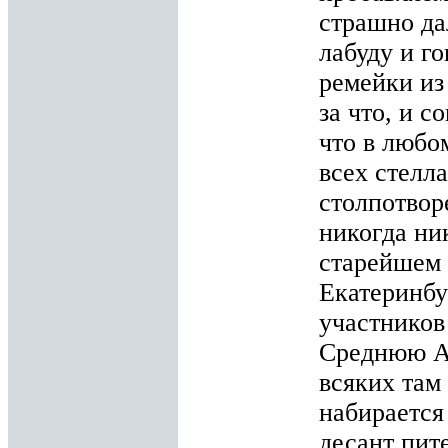
страшно да
лабуду и г
ремейки из
за что, и 
что в любо
всех стелл
столпотвор
никогда ник
старейшем 
Екатеринбу
участников
Среднюю Аз
всяких там
набирается
десант пит