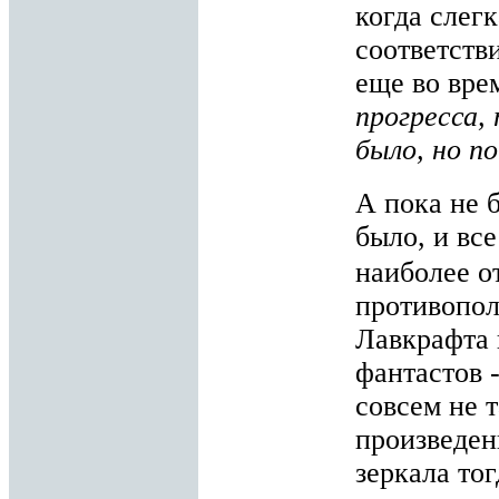
когда слег
соответств
еще во вре
прогресса,
было, но п
А пока не 
было, и вс
наиболее о
противопол
Лавкрафта 
фантастов -
совсем не 
произведен
зеркала то