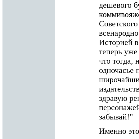
дешевого б
коммивояже
Советского
всенародно
Историей в
теперь уже
что тогда, 
одночасье 
широчайши
издательст
здравую ре
персонажей
забывай!"
Именно это