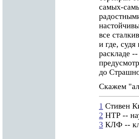
самых-самы
радостным
настойчивы
все сталки
и где, суд
раскладе -
предусмотр
до Страшно
Скажем "ал
1
Стивен Ки
2
НТР -- на
3
КЛФ -- кл