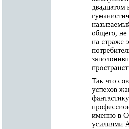
двадцатом 
гуманистич
называемый
общего, не 
на страже э
потребител
заполонивш
пространств
Так что со
успехов жа
фантастику
профессион
именно в С
усилиями А