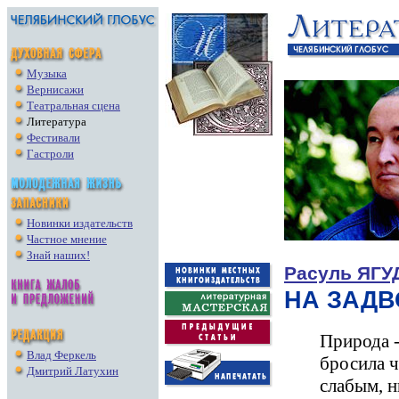
Музыка
Вернисажи
Театральная сцена
Литература
Фестивали
Гастроли
Новинки издательств
Частное мнение
Знай наших!
Расуль ЯГУ
НА ЗАДВ
Природа -
Влад Феркель
бросила ч
Дмитрий Латухин
слабым, 