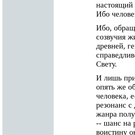
настоящий 
Ибо человек
Ибо, обращ
созвучия ж
древней, г
справедлив
Свету.
И лишь при
опять же о
человека, е
резонанс с
жанра полу
-- шанс на
воистину о