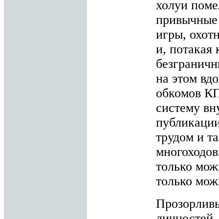
холуи поме
привычные 
игры, охот
и, потакая
безграничн
на этом вд
обкомов КП
систему вн
публикации
трудом и т
многоходов
только мож
только мож
Прозорливы
личностей,