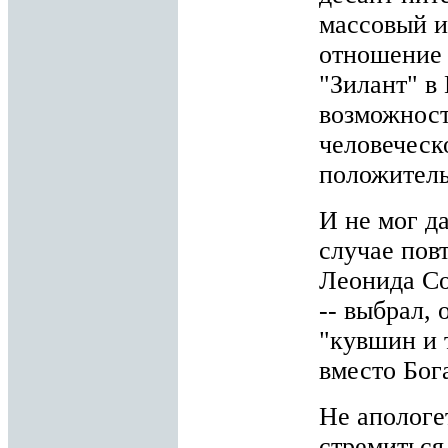
массовый и
отношение 
"Зилант" в
возможност
человеческ
положитель
И не мог д
случае пов
Леонида Со
-- выбрал, 
"кувшин и 
вместо Бог
Не апологе
стремиться