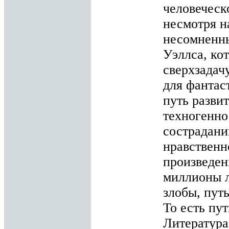
человеческо
несмотря н
несомненны
Уэллса, ко
сверхзадач
для фантас
путь развит
техногеннос
сострадани
нравственн
произведен
миллионы л
злобы, пут
То есть пут
Литература