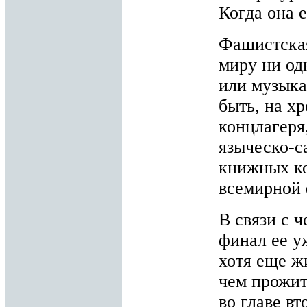
Когда она е
Фашистская
миру ни од
или музыкан
быть, на х
концлагеря
языческо-с
книжных ко
всемирной 
В связи с 
финал ее у
хотя еще ж
чем прожит
во главе вт