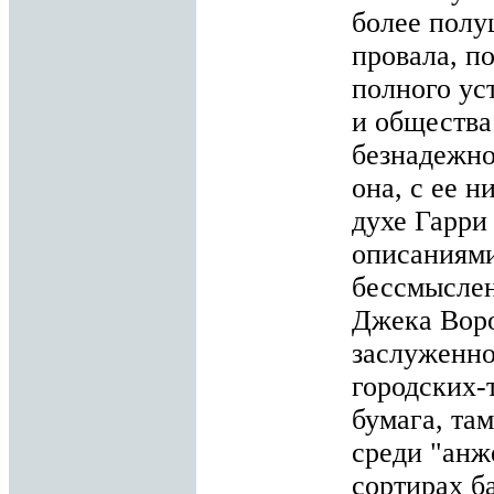
более полу
провала, п
полного ус
и общества
безнадежно
она, с ее 
духе Гарри
описаниями
бессмыслен
Джека Воро
заслуженно
городских-
бумага, там
среди "анж
сортирах б