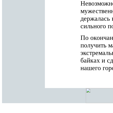
Невозможно
мужественн
держалась 
сильного п
По окончан
получить м
экстремаль
байках и с
нашего гор