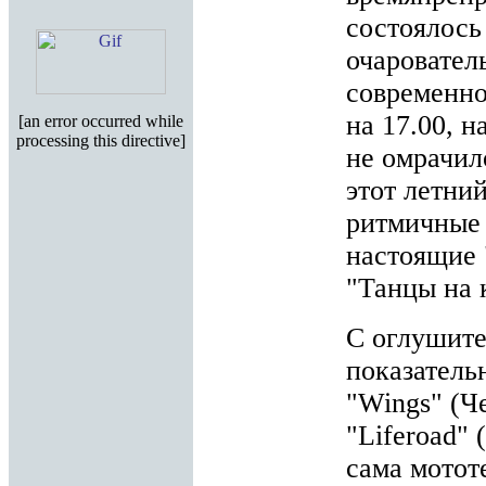
состоялось
очаровател
современно
на 17.00, н
[an error occurred while
processing this directive]
не омрачил
этот летни
ритмичные 
настоящие 
"Танцы на 
С оглушите
показатель
"Wings" (Ч
"Liferoad" 
сама мотот